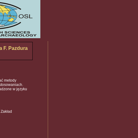
a F. Pazdura
wać metody
stosowaniach.
adzone w języku
 Zakład