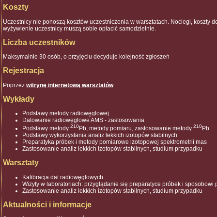
Koszty
Uczestnicy nie ponoszą kosztów uczestniczenia w warsztatach. Noclegi, koszty d
wyżywienie uczestnicy muszą sobie opłacić samodzielnie.
Liczba uczestników
Maksymalnie 30 osób, o przyjęciu decyduje kolejność zgłoszeń
Rejestracja
Poprzez
witrynę internetową warsztatów
.
Wykłady
Podstawy metody radiowęglowej
Datowanie radiowęglowe AMS - zastosowania
210
210
Podstawy metody
Pb, metody pomiaru, zastosowanie metody
Pb
Podstawy wykorzystania analiz lekkich izotopów stabilnych
Preparatyka próbek i metody pomiarowe izotopowej spektrometrii mas
Zastosowanie analiz lekkich izotopów stabilnych, studium przypadku
Warsztaty
Kalibracja dat radiowęglowych
Wizyty w laboratoriach: przyglądanie się preparatyce próbek i sposobowi
Zastosowanie analiz lekkich izotopów stabilnych, studium przypadku
Aktualności i informacje