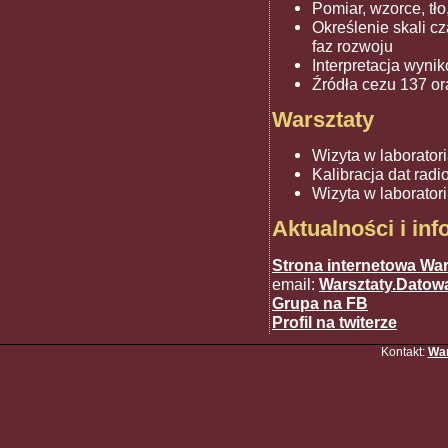
Pomiar, wzorce, t
Określenie skali c
faz rozwoju
Interpretacja wyn
Źródła cezu 137 o
Warsztaty
Wizyta w laborator
Kalibracja dat rad
Wizyta w laborato
Aktualności i in
Strona internetowa Wa
email:
Warsztaty.Datow
Grupa na FB
Profil na twiterze
Kontakt:
War