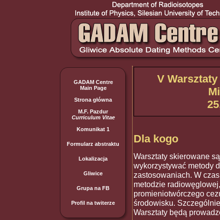
V Warsztaty
GADAM Centre
Main Page
Mi
Strona główna
25
M.F. Pazdur
Curriculum Vitae
Komunikat 1
Dla kogo
Formularz abstraktu
Warsztaty skierowane są
Lokalizacja
wykorzystywać metody 
zastosowaniach. W czas
Gliwice
metodzie radiowęglowej,
Grupa na FB
promieniotwórczego cez
środowisku. Szczególnie
Profil na twiterze
Warsztaty będą prowadz