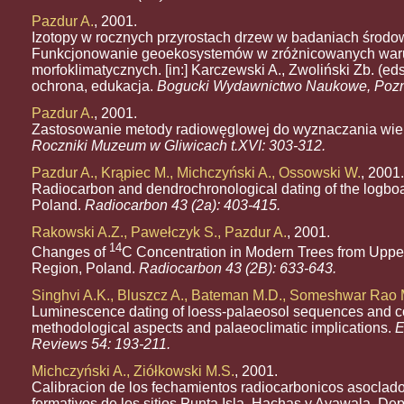
Pazdur A.
, 2001.
Izotopy w rocznych przyrostach drzew w badaniach środo
Funkcjonowanie geoekosystemów w zróżnicowanych wa
morfoklimatycznych. [in:] Karczewski A., Zwoliński Zb. (eds
ochrona, edukacja.
Bogucki Wydawnictwo Naukowe, Pozn
Pazdur A.
, 2001.
Zastosowanie metody radiowęglowej do wyznaczania wie
Roczniki Muzeum w Gliwicach t.XVI: 303-312.
Pazdur A., Krąpiec M., Michczyński A., Ossowski W.
, 2001.
Radiocarbon and dendrochronological dating of the logboa
Poland.
Radiocarbon 43 (2a): 403-415.
Rakowski A.Z., Pawełczyk S., Pazdur A.
, 2001.
14
Changes of
C Concentration in Modern Trees from Upper
Region, Poland.
Radiocarbon 43 (2B): 633-643.
Singhvi A.K., Bluszcz A., Bateman M.D., Someshwar Rao 
Luminescence dating of loess-palaeosol sequences and c
methodological aspects and palaeoclimatic implications.
E
Reviews 54: 193-211.
Michczyński A., Ziółkowski M.S.
, 2001.
Calibracion de los fechamientos radiocarbonicos asoclado
formativos de los sitios Punta Isla, Hachas y Ayawala, De