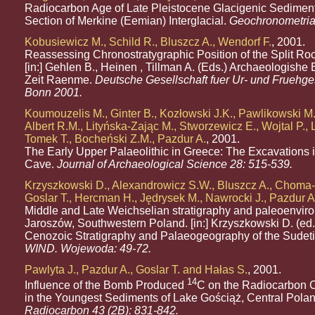
Radiocarbon Age of Late Pleistocene Glacigenic Sediment
Section of Merkine (Eemian) Interglacial.
Geochronometria 
Kobusiewicz M., Schild R., Bluszcz A., Wendorf F.
, 2001.
Reassessing Chronostratygraphic Position of the Split Rock
[in:] Gehlen B., Heinen , Tillman A. (Eds.) Archaeologishe 
Zeit Raenme.
Deutsche Gesellschaft fuer Ur- und Fruehges
Bonn 2001.
Koumouzelis M., Ginter B., Kozłowski J.K., Pawlikowski M.
Albert R.M., Lityńska-Zając M., Stworzewicz E., Wojtal P., 
Tomek T., Bocheński Z.M., Pazdur A.
, 2001.
The Early Upper Palaeolithic in Greece: The Excavations i
Cave.
Journal of Archaeological Science 28: 515-539.
Krzyszkowski D., Alexandrowicz S.W., Bluszcz A., Choma-
Goslar T., Hercman H., Jędrysek M., Nawrocki J., Pazdur A
Middle and Late Weichselian stratigraphy and paleoenvir
Jaroszów, Southwestern Poland. [in:] Krzyszkowski D. (ed.
Cenozoic Stratigraphy and Palaeogeography of the Sudeti
WIND. Wojewoda: 49-72.
Pawlyta J., Pazdur A., Goslar T. and Hałas S.
, 2001.
14
Influence of the Bomb Produced
C on the Radiocarbon 
in the Youngest Sediments of Lake Gościąż, Central Polan
Radiocarbon 43 (2B): 831-842.