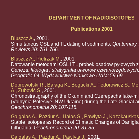
DEPARTMENT OF RADIOISOTOPES
Publications 2001
Bluszcz A.
, 2001.
Simultaneus OSL and TL dating of sediments.
Quaternary
Reviews 20: 761-766.
Bluszcz A., Pietrzak M.
, 2001.
Datowanie metodami OSL i TL próbek osadów pyłowych z p
Geneza, litologia i stratygrafia utworów czwartorzędowych. 
Geografia 64. Wydawnictwo Naukowe UAM: 59-69.
Dobrowolski R., Bałaga K., Bogucki A., Fedorowicz S., Mel
A., Zubovič S.
, 2001.
Chronostratigraphy of the Okunin and Czerepacha lake-m
(Volhynia Polesiye, NW Ukraine) during the Late Glacial 
Geochronometria 20: 107-115.
Gaigalas A., Pazdur A., Hałas S., Pawlyta J., Kazakauskas
Stable Isotopes as Record of Climatic Changes of Daniglac
Lithuania.
Geochronometria 20: 81-85.
Gaigalas A., Pazdur A., Pawlyta J.
, 2001.