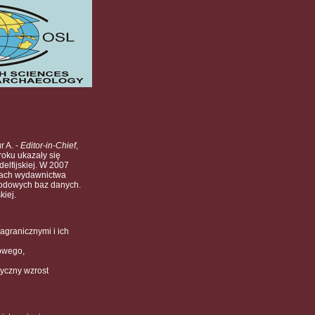
r A. -
Editor-in-Chief
,
roku ukazały się
delfijskiej. W 2007
nach wydawnictwa
rodowych baz danych.
kiej.
granicznymi i ich
owego,
yczny wzrost