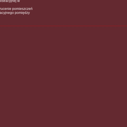
istracyjnej w
zrzucenie pomieszczeń
ikacyjnego pomiędzy