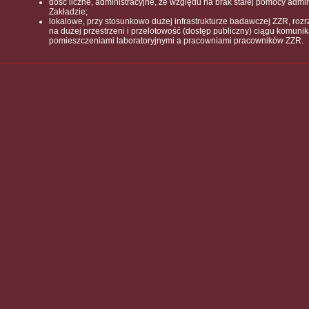
dość liczne, administracyjne, ze względu na brak stałej pomocy admin
Zakładzie;
lokalowe, przy stosunkowo dużej infrastrukturze badawczej ZZR, ro
na dużej przestrzeni i przelotowość (dostęp publiczny) ciągu komun
pomieszczeniami laboratoryjnymi a pracowniami pracowników ZZR.