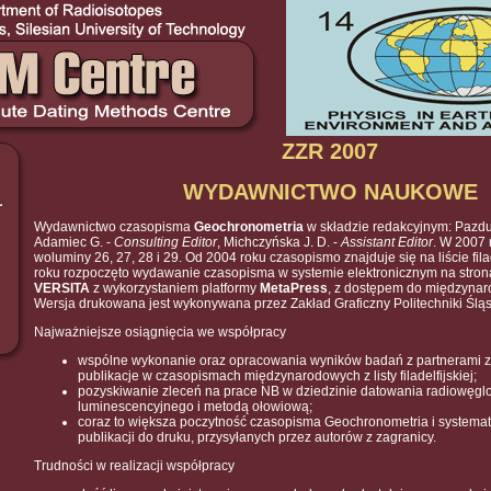
ZZR 2007
WYDAWNICTWO NAUKOWE
Wydawnictwo czasopisma
Geochronometria
w składzie redakcyjnym: Pazdu
Adamiec G. -
Consulting Editor
, Michczyńska J. D. -
Assistant Editor
. W 2007 
woluminy 26, 27, 28 i 29. Od 2004 roku czasopismo znajduje się na liście fila
roku rozpoczęto wydawanie czasopisma w systemie elektronicznym na stro
VERSITA
z wykorzystaniem platformy
MetaPress
, z dostępem do międzyna
Wersja drukowana jest wykonywana przez Zakład Graficzny Politechniki Śląs
Najważniejsze osiągnięcia we współpracy
wspólne wykonanie oraz opracowania wyników badań z partnerami za
publikacje w czasopismach międzynarodowych z listy filadelfijskiej;
pozyskiwanie zleceń na prace NB w dziedzinie datowania radiowęgl
luminescencyjnego i metodą ołowiową;
coraz to większa poczytność czasopisma Geochronometria i systemat
publikacji do druku, przysyłanych przez autorów z zagranicy.
Trudności w realizacji współpracy