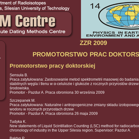
ZZR 2009
PROMOTORSTWO PRAC DOKTORS
Promotorstwo pracy doktorskiej
Sensuła B.
Praca zatytułowana: Zastosowanie metod spektrometrii masowej do badania
stabilnych węgla i tlenu w α-celulozie i glukozie z rocznych przyrostów drze
środowiska.
Promotor - Pazdur A. Praca obroniona 30 września 2009
Szczepanek M.
Praca zatytułowana: Naturalne i antropogeniczne zmiany składu izotopowego
wodoru w rocznych przyrostach drzew
Promotor - Pazdur A. Praca obroniona 26 maja 2009
Tudyka K.
New statements of Liquid Scintillation Counting (LSC) method for radiocarbo
chronology of industry in the Upper Silesia region. Supervisor: Pazdur A.
Bałdys P.