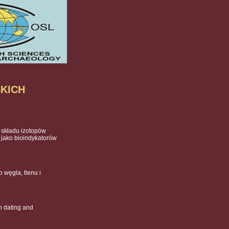
KICH
 składu izotopów
w jako bioindykatorów
 węgla, tlenu i
n dating and