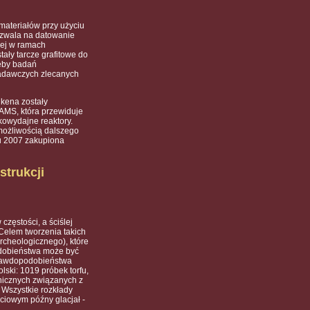
ateriałów przy użyciu
ozwala na datowanie
cej w ramach
ły tarcze grafitowe do
zeby badań
badawczych zlecanych
nkena zostały
AMS, która przewiduje
kowydajne reaktory.
możliwością dalszego
ku 2007 zakupiona
strukcji
zęstości, a ściślej
Celem tworzenia takich
rcheologicznego), które
odobieństwa może być
prawdopodobieństwa
lski: 1019 próbek torfu,
nicznych związanych z
 Wszystkie rozkłady
ciowym późny glacjał -