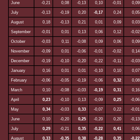
June
-0,21
0,08
-0,13
0,10
-0,01
0,09
July
-0,13
-0,19
0,20
-0,17
0,24
0,05
August
0,18
-0,13
0,21
0,01
0,09
0,03
September
-0,01
0,01
0,13
0,06
0,12
-0,02
October
-0,03
0,11
-0,08
0,09
0,06
0,09
November
-0,09
0,01
-0,06
-0,01
-0,02
0,14
December
-0,19
-0,10
-0,20
-0,22
-0,11
-0,03
January
0,16
0,01
0,01
-0,10
0,10
0,07
February
-0,06
-0,05
-0,19
-0,06
0,32
0,08
March
0,10
-0,08
-0,03
-0,19
0,31
0,16
April
0,23
-0,10
0,13
-0,09
0,25
-0,06
May
0,34
-0,03
0,33
-0,07
0,22
-0,01
June
0,10
-0,20
0,25
-0,20
0,20
-0,13
July
0,29
-0,21
0,35
-0,22
0,41
0,06
August
0,33
-0,35
0,38
-0,28
0,35
-0,22