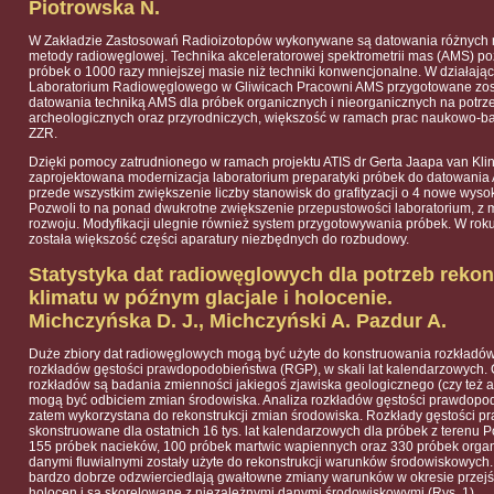
Piotrowska N.
W Zakładzie Zastosowań Radioizotopów wykonywane są datowania różnych m
metody radiowęglowej. Technika akceleratorowej spektrometrii mas (AMS) p
próbek o 1000 razy mniejszej masie niż techniki konwencjonalne. W działają
Laboratorium Radiowęglowego w Gliwicach Pracowni AMS przygotowane zosta
datowania techniką AMS dla próbek organicznych i nieorganicznych na potr
archeologicznych oraz przyrodniczych, większość w ramach prac naukowo-
ZZR.
Dzięki pomocy zatrudnionego w ramach projektu ATIS dr Gerta Jaapa van Kli
zaprojektowana modernizacja laboratorium preparatyki próbek do datowania 
przede wszystkim zwiększenie liczby stanowisk do grafityzacji o 4 nowe wyso
Pozwoli to na ponad dwukrotne zwiększenie przepustowości laboratorium, z 
rozwoju. Modyfikacji ulegnie również system przygotowywania próbek. W ro
została większość części aparatury niezbędnych do rozbudowy.
Statystyka dat radiowęglowych dla potrzeb rekon
klimatu w późnym glacjale i holocenie.
Michczyńska D. J., Michczyński A. Pazdur A.
Duże zbiory dat radiowęglowych mogą być użyte do konstruowania rozkładów c
rozkładów gęstości prawdopodobieństwa (RGP), w skali lat kalendarzowych. 
rozkładów są badania zmienności jakiegoś zjawiska geologicznego (czy też a
mogą być odbiciem zmian środowiska. Analiza rozkładów gęstości prawdop
zatem wykorzystana do rekonstrukcji zmian środowiska. Rozkłady gęstości 
skonstruowane dla ostatnich 16 tys. lat kalendarzowych dla próbek z terenu Po
155 próbek nacieków, 100 próbek martwic wapiennych oraz 330 próbek orga
danymi fluwialnymi zostały użyte do rekonstrukcji warunków środowiskowych.
bardzo dobrze odzwierciedlają gwałtowne zmiany warunków w okresie przejś
holocen i są skorelowane z niezależnymi danymi środowiskowymi (Rys. 1).