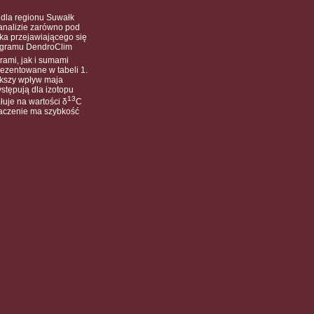
t dla regionu Suwałk
analizie zarówno pod
eka przejawiającego się
rogramu DendroClim
rami, jak i sumami
ezentowane w tabeli 1.
ększy wpływ maja
stępują dla izotopu
13
uje na wartości δ
C
naczenie ma szybkość