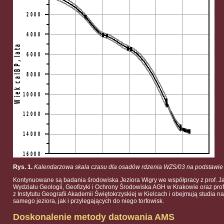
Rys. 1.
Kalendarzowa skala czasu dla osadów rdzenia WZS/03 na podstawi
Kontynuowane są badania środowiska Jeziora Wigry we współpracy z prof. 
Wydziału Geologii, Geofizyki i Ochrony Środowiska AGH w Krakowie oraz pro
z Instytutu Geografii Akademii Świętokrzyskiej w Kielcach i obejmują studia n
samego jeziora, jak i przylegających do niego torfowisk.
Doskonalenie metody datowania AMS