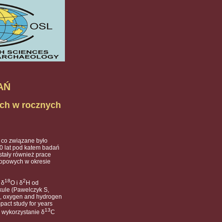
AŃ
ych w rocznych
 co związane było
0 lat pod katem badań
tały również prace
topowych w okresie
18
2
 δ
O i δ
H od
kule (Pawelczyk S,
n, oxygen and hydrogen
pact study for years
13
 wykorzystanie δ
C