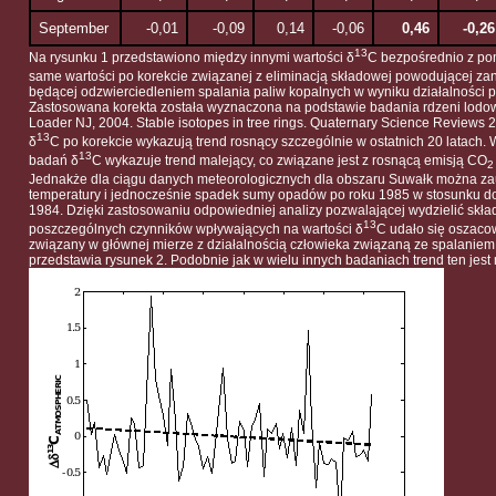
September
-0,01
-0,09
0,14
-0,06
0,46
-0,26
13
Na rysunku 1 przedstawiono między innymi wartości δ
C bezpośrednio z pom
same wartości po korekcie związanej z eliminacją składowej powodującej zan
będącej odzwierciedleniem spalania paliw kopalnych w wyniku działalności 
Zastosowana korekta została wyznaczona na podstawie badania rdzeni lodo
Loader NJ, 2004. Stable isotopes in tree rings. Quaternary Science Reviews 2
13
δ
C po korekcie wykazują trend rosnący szczególnie w ostatnich 20 latach.
13
badań δ
C wykazuje trend malejący, co związane jest z rosnącą emisją CO
2
Jednakże dla ciągu danych meteorologicznych dla obszaru Suwałk można z
temperatury i jednocześnie spadek sumy opadów po roku 1985 w stosunku do 
1984. Dzięki zastosowaniu odpowiedniej analizy pozwalającej wydzielić sk
13
poszczególnych czynników wpływających na wartości δ
C udało się oszaco
związany w głównej mierze z działalnością człowieka związaną ze spalaniem
przedstawia rysunek 2. Podobnie jak w wielu innych badaniach trend ten jest 