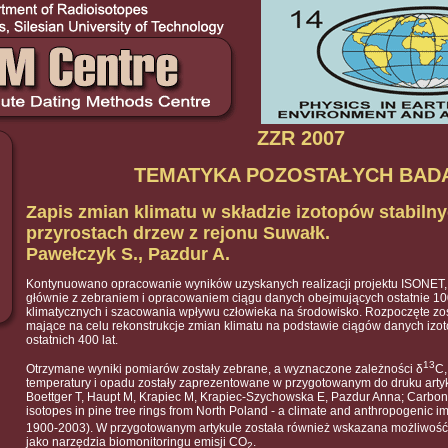
ZZR 2007
TEMATYKA POZOSTAŁYCH BAD
Zapis zmian klimatu w składzie izotopów stabiln
przyrostach drzew z rejonu Suwałk.
Pawełczyk S., Pazdur A.
Kontynuowano opracowanie wyników uzyskanych realizacji projektu ISONET,
głównie z zebraniem i opracowaniem ciągu danych obejmujących ostatnie 10
klimatycznych i szacowania wpływu człowieka na środowisko. Rozpoczęte zos
mające na celu rekonstrukcje zmian klimatu na podstawie ciągów danych izo
ostatnich 400 lat.
13
Otrzymane wyniki pomiarów zostały zebrane, a wyznaczone zależności δ
C,
temperatury i opadu zostały zaprezentowane w przygotowanym do druku arty
Boettger T, Haupt M, Krapiec M, Krapiec-Szychowska E, Pazdur Anna; Carbo
isotopes in pine tree rings from North Poland - a climate and anthropogenic im
1900-2003). W przygotowanym artykule została również wskazana możliwość
jako narzędzia biomonitoringu emisji CO
.
2