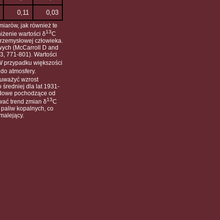
0,11
0,03
iarów, jak również te
13
iżenie wartości δ
C
przemysłowej człowieka.
wych (McCarroll D and
3, 771-801). Wartości
 W przypadku większości
do atmosfery.
auważyć wzrost
średniej dla lat 1931-
ładowe pochodzące od
13
wać trend zmian δ
C
 paliw kopalnych, co
malejący.