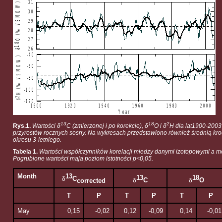
13
18
2
Rys.1.
Wartości δ
C (zmierzonej i po korekcie), δ
O i δ
H dla lat1900-2003
przyrostów rocznych sosny. Na wykresach przedstawiono również średnią kro
okresu 3-letniego.
Tabela 1.
Wartości współczynników korelacji miedzy danymi izotopowymi a m
Pogrubione wartości maja poziom istotności p<0,05.
Month
13
13
18
C
δ
C
O
corrected
δ
δ
T
P
T
P
T
P
May
0,15
-0,02
0,12
-0,09
0,14
-0,01