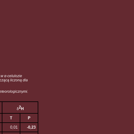
 w α-celulozie
czącą liczoną dla
eteorologicznymi.
2
H
δ
T
P
0,01
-0,23