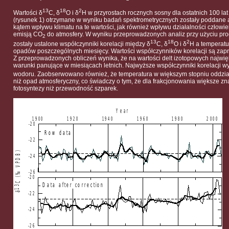
13
18
2
Wartości δ
C, δ
O i δ
H w przyrostach rocznych sosny dla ostatnich 100 la
(rysunek 1) otrzymane w wyniku badań spektrometrycznych zostały poddane 
kątem wpływu klimatu na te wartości, jak również wpływu działalności człowi
emisją CO
do atmosfery. W wyniku przeprowadzonych analiz przy użyciu p
2
13
18
2
zostały ustalone współczynniki korelacji między δ
C, δ
O i δ
H a temperatu
opadów poszczególnych miesięcy. Wartości współczynników korelacji są zapr
Z przeprowadzonych obliczeń wynika, że na wartości delt izotopowych najwi
warunki panujące w miesiącach letnich. Najwyższe współczynniki korelacji wy
wodoru. Zaobserwowano również, że temperatura w większym stopniu oddział
niż opad atmosferyczny, co świadczy o tym, że dla frakcjonowania większe z
fotosyntezy niż przewodność szparek.