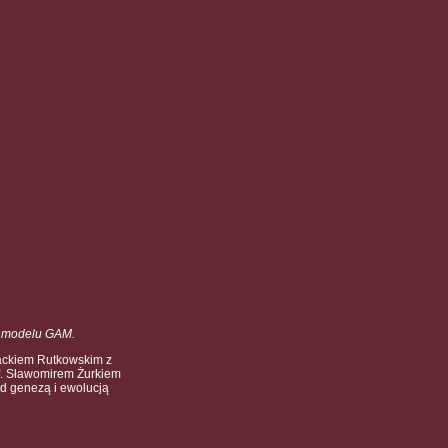
e modelu GAM.
Jackiem Rutkowskim z
f. Sławomirem Żurkiem
ad genezą i ewolucją