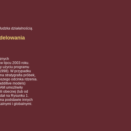
udzka działalnością.
delowania
cznych
w lipcu 2003 roku.
zy użyciu programu
, 1998). W przypadku
a stratygrafia próbek,
bszego odcinka rdzenia.
dditive models)
GAM umożliwiły
li obecnej (lub od
stał na Rysunku 1.
 na podstawie innych
alnymi i globalnymi.