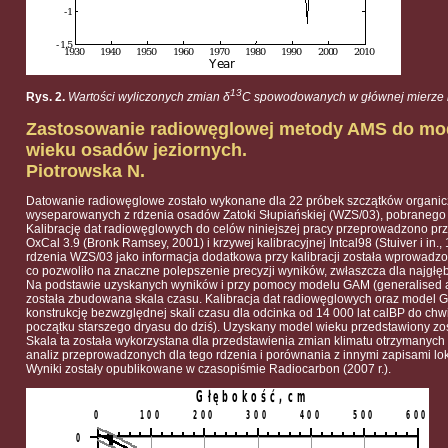
13
Rys. 2.
Wartości wyliczonych zmian δ
C spowodowanych w głównej mierze l
Zastosowanie radiowęglowej metody AMS do mo
wieku osadów jeziornych.
Piotrowska N.
Datowanie radiowęglowe zostało wykonane dla 22 próbek szczątków organi
wyseparowanych z rdzenia osadów Zatoki Słupiańskiej (WZS/03), pobranego 
Kalibrację dat radiowęglowych do celów niniejszej pracy przeprowadzono pr
OxCal 3.9 (Bronk Ramsey, 2001) i krzywej kalibracyjnej Intcal98 (Stuiver i in.
rdzenia WZS/03 jako informacja dodatkowa przy kalibracji została wprowadzon
co pozwoliło na znaczne polepszenie precyzji wyników, zwłaszcza dla najgłę
Na podstawie uzyskanych wyników i przy pomocy modelu GAM (generalised a
została zbudowana skala czasu. Kalibracja dat radiowęglowych oraz model 
konstrukcję bezwzględnej skali czasu dla odcinka od 14 000 lat calBP do chwi
początku starszego dryasu do dziś). Uzyskany model wieku przedstawiony zo
Skala ta została wykorzystana dla przedstawienia zmian klimatu otrzymanych
analiz przeprowadzonych dla tego rdzenia i porównania z innymi zapisami lok
Wyniki zostały opublikowane w czasopiśmie Radiocarbon (2007 r.).