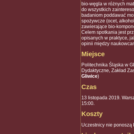
bio-węgla w różnych ma
do wszystkich zainteres
badaniom poddawać można
spożywcze (ocet, alkohol
zawierające bio-kompon
Celem spotkania jest pr
opisanych w praktyce, j
opinii między naukowcam
Miejsce
Politechnika Śląska w Gl
Dydaktyczne, Zakład Za
Gliwice
)
Czas
13 listopada 2019. Wars
15:00.
Koszty
Uczestnicy nie ponoszą 